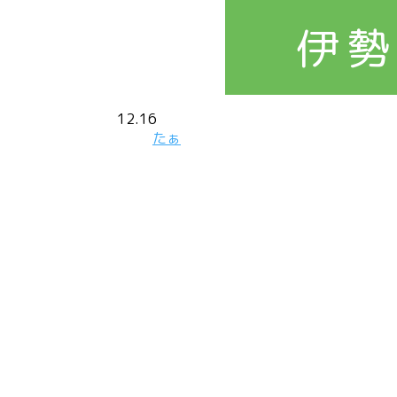
伊勢
12.16
たぁ